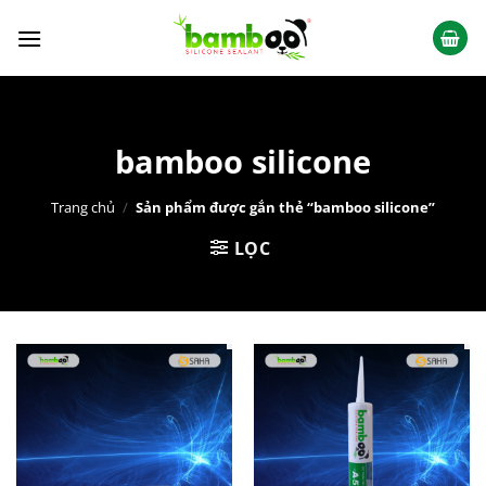
Chuyển
đến
nội
dung
bamboo silicone
Trang chủ
/
Sản phẩm được gắn thẻ “bamboo silicone”
LỌC