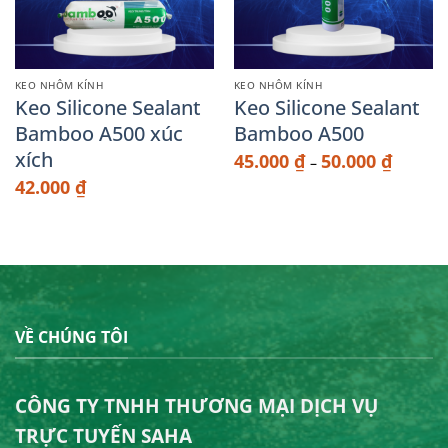
KEO NHÔM KÍNH
KEO NHÔM KÍNH
Keo Silicone Sealant
Keo Silicone Sealant
Bamboo A500 xúc
Bamboo A500
xích
Khoảng
45.000
₫
50.000
₫
–
giá:
từ
42.000
₫
45.000 
đến
50.000 
VỀ CHÚNG TÔI
CÔNG TY TNHH THƯƠNG MẠI DỊCH VỤ
TRỰC TUYẾN SAHA