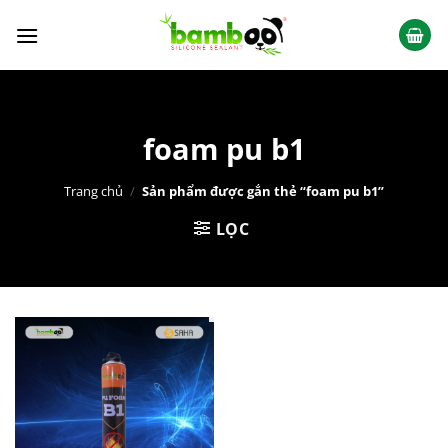
Chuyển
đến
nội
dung
foam pu b1
Trang chủ
/
Sản phẩm được gắn thẻ “foam pu b1”
LỌC