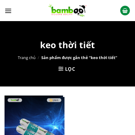
Chuyển
đến
nội
dung
keo thời tiết
Trang chủ
/
Sản phẩm được gắn thẻ “keo thời tiết”
LỌC