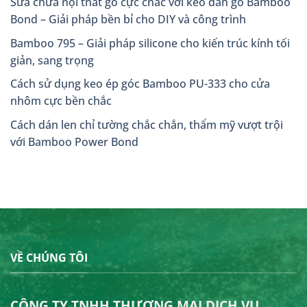
Sửa chữa nội thất gỗ cực chắc với keo dán gỗ Bamboo
Bond – Giải pháp bền bỉ cho DIY và công trình
Bamboo 795 – Giải pháp silicone cho kiến trúc kính tối
giản, sang trọng
Cách sử dụng keo ép góc Bamboo PU-333 cho cửa
nhôm cực bền chắc
Cách dán len chỉ tường chắc chắn, thẩm mỹ vượt trội
với Bamboo Power Bond
VỀ CHÚNG TÔI
CÔNG TY TNHH THƯƠNG MẠI DỊCH VỤ