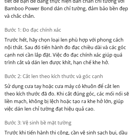
tiết để bạn dễ dàng thực hiện dán chân chỉ tường với
Bamboo Power Bond dán chỉ tường, đảm bảo bền đẹp
và chắc chắn.
Bước 1: Đo đạc chính xác
Trước hết, hãy chọn loại len phù hợp với phong cách
nội thất. Sau đó tiến hành đo đạc chiều dài và các góc
cạnh nơi cần lắp đặt. Việc đo đạc chính xác giúp quá
trình cắt và dán len được khít, hạn chế khe hở.
Bước 2: Cắt len theo kích thước và góc cạnh
Sử dụng cưa tay hoặc cưa máy có khuôn để cắt len
theo kích thước đã đo. Khi cắt đúng góc, các mối nối sẽ
liền mạch, không bị lệch hoặc tạo ra khe hở lớn, giúp
việc dán len chỉ tường đạt hiệu quả cao.
Bước 3: Vệ sinh bề mặt tường
Trước khi tiến hành thi công, cần vệ sinh sạch bụi, dầu