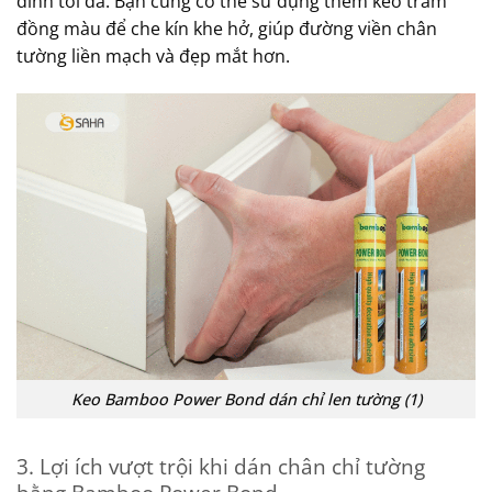
dính tối đa. Bạn cũng có thể sử dụng thêm keo trám
đồng màu để che kín khe hở, giúp đường viền chân
tường liền mạch và đẹp mắt hơn.
Keo Bamboo Power Bond dán chỉ len tường (1)
3. Lợi ích vượt trội khi dán chân chỉ tường