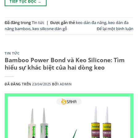
TIẾP TỤC ĐỌC
→
Đã đăng trong
Tin tức
|
Được gắn thẻ
keo dán đa năng
,
keo dán đa
năng bamboo
,
keo silicone dán gỗ
Để lại một bình luận
TIN TỨC
Bamboo Power Bond và Keo Silicone: Tìm
hiểu sự khác biệt của hai dòng keo
ĐÃ ĐĂNG TRÊN
23/04/2025
BỞI
ADMIN