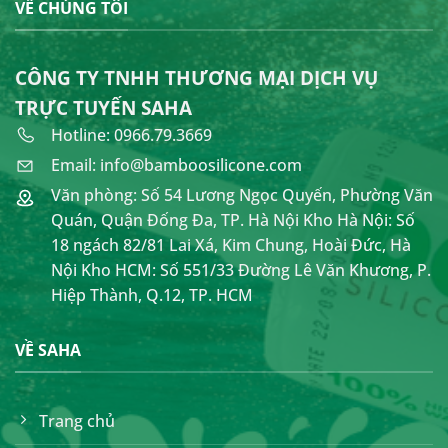
VỀ CHÚNG TÔI
CÔNG TY TNHH THƯƠNG MẠI DỊCH VỤ
TRỰC TUYẾN SAHA
Hotline: 0966.79.3669
Email: info@bamboosilicone.com
Văn phòng: Số 54 Lương Ngọc Quyến, Phường Văn
Quán, Quận Đống Đa, TP. Hà Nội Kho Hà Nội: Số
18 ngách 82/81 Lai Xá, Kim Chung, Hoài Đức, Hà
Nội Kho HCM: Số 551/33 Đường Lê Văn Khương, P.
Hiệp Thành, Q.12, TP. HCM
VỀ SAHA
Trang chủ