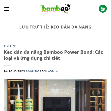
Chuyển
đến
nội
dung
LƯU TRỮ THẺ:
KEO DÁN ĐA NĂNG
TIN TỨC
Keo dán đa năng Bamboo Power Bond: Các
loại và ứng dụng chi tiết
ĐÃ ĐĂNG TRÊN
10/09/2025
BỞI
ADMIN