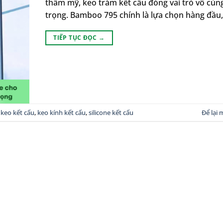
thẩm mỹ, keo trám kết cấu đóng vai trò vô cùn
trọng. Bamboo 795 chính là lựa chọn hàng đầu,
TIẾP TỤC ĐỌC
→
,
keo kết cấu
,
keo kính kết cấu
,
silicone kết cấu
Để lại 