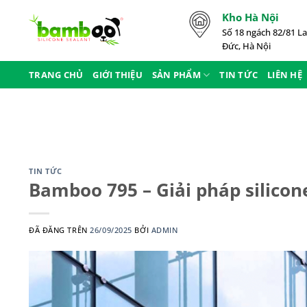
Chuyển
Kho Hà Nội
đến
Số 18 ngách 82/81 La
nội
Đức, Hà Nội
dung
TRANG CHỦ
GIỚI THIỆU
SẢN PHẨM
TIN TỨC
LIÊN HỆ
TIN TỨC
Bamboo 795 – Giải pháp silicone
ĐÃ ĐĂNG TRÊN
26/09/2025
BỞI
ADMIN