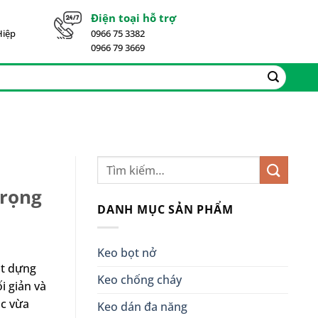
Điện toại hỗ trợ
Hiệp
0966 75 3382
0966 79 3669
trọng
DANH MỤC SẢN PHẨM
Keo bọt nở
ặt dựng
Keo chống cháy
i giản và
ắc vừa
Keo dán đa năng