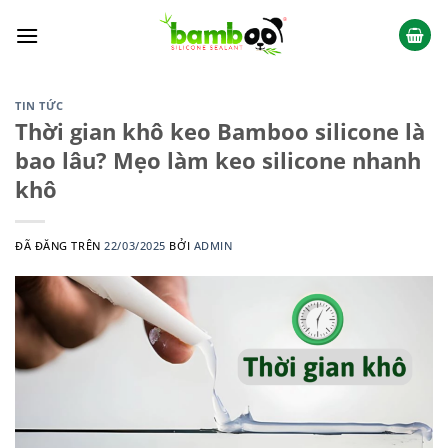
Chuyển
đến
nội
dung
TIN TỨC
Thời gian khô keo Bamboo silicone là
bao lâu? Mẹo làm keo silicone nhanh
khô
ĐÃ ĐĂNG TRÊN
22/03/2025
BỞI
ADMIN