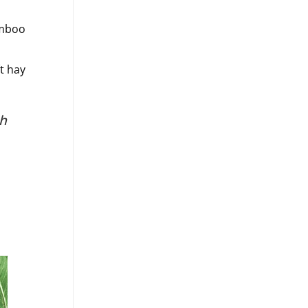
amboo
t hay
h