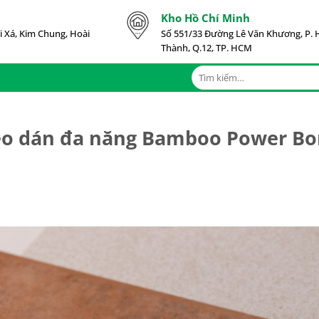
Kho Hồ Chí Minh
i Xá, Kim Chung, Hoài
Số 551/33 Đường Lê Văn Khương, P. 
Thành, Q.12, TP. HCM
Tìm
kiếm:
eo dán đa năng Bamboo Power B