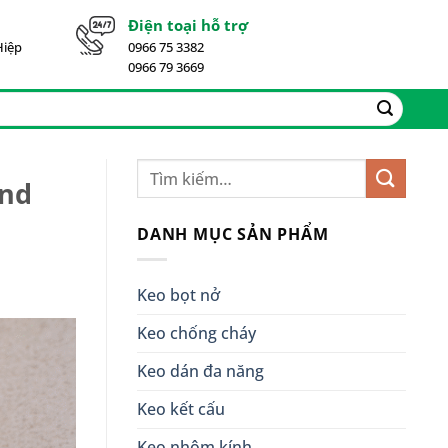
Điện toại hỗ trợ
Hiệp
0966 75 3382
0966 79 3669
ond
DANH MỤC SẢN PHẨM
Keo bọt nở
Keo chống cháy
Keo dán đa năng
Keo kết cấu
Keo nhôm kính