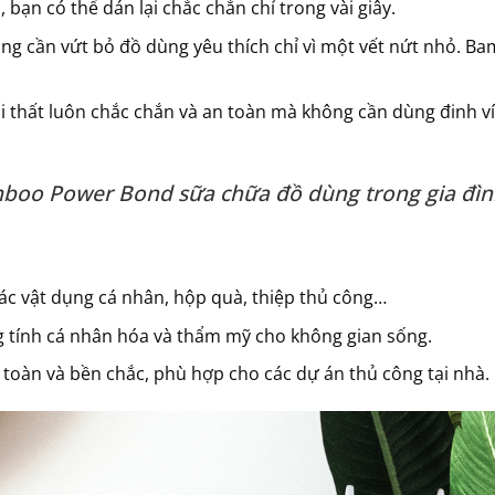
a, bạn có thể dán lại chắc chắn chỉ trong vài giây.
ông cần vứt bỏ đồ dùng yêu thích chỉ vì một vết nứt nhỏ. B
ội thất luôn chắc chắn và an toàn mà không cần dùng đinh ví
oo Power Bond sữa chữa đồ dùng trong gia đìn
các vật dụng cá nhân, hộp quà, thiệp thủ công…
g tính cá nhân hóa và thẩm mỹ cho không gian sống.
 toàn và bền chắc, phù hợp cho các dự án thủ công tại nhà.