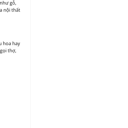
 như gỗ,
a nội thất
ậu hoa hay
gọi thợ,