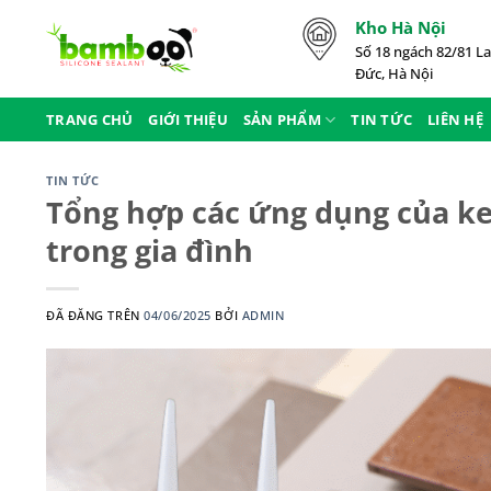
Chuyển
Kho Hà Nội
đến
Số 18 ngách 82/81 La
nội
Đức, Hà Nội
dung
TRANG CHỦ
GIỚI THIỆU
SẢN PHẨM
TIN TỨC
LIÊN HỆ
TIN TỨC
Tổng hợp các ứng dụng của k
trong gia đình
ĐÃ ĐĂNG TRÊN
04/06/2025
BỞI
ADMIN