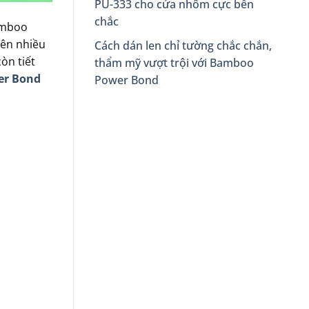
PU-333 cho cửa nhôm cực bền
chắc
amboo
rên nhiều
Cách dán len chỉ tường chắc chắn,
òn tiết
thẩm mỹ vượt trội với Bamboo
er Bond
Power Bond