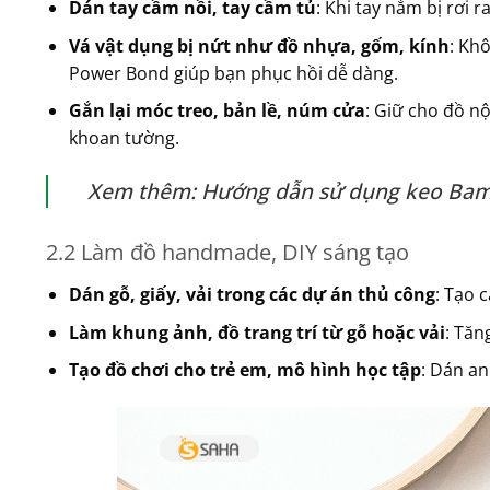
Dán tay cầm nồi, tay cầm tủ
: Khi tay nắm bị rơi r
Vá vật dụng bị nứt như đồ nhựa, gốm, kính
: Kh
Power Bond giúp bạn phục hồi dễ dàng.
Gắn lại móc treo, bản lề, núm cửa
: Giữ cho đồ n
khoan tường.
Xem thêm: Hướng dẫn sử dụng keo Bamb
2.2 Làm đồ handmade, DIY sáng tạo
Dán gỗ, giấy, vải trong các dự án thủ công
: Tạo 
Làm khung ảnh, đồ trang trí từ gỗ hoặc vải
: Tăn
Tạo đồ chơi cho trẻ em, mô hình học tập
: Dán an